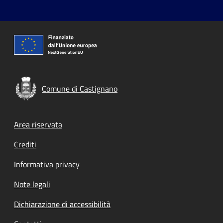
Comune di Castignano
Footer menu
Area riservata
Crediti
Informativa privacy
Note legali
Dichiarazione di accessibilità