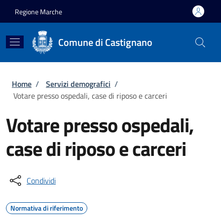
Salta al contenuto principale
Skip to footer content
Regione Marche
Comune di Castignano
Briciole di pane
Home
/
Servizi demografici
/
Votare presso ospedali, case di riposo e carceri
Votare presso ospedali,
case di riposo e carceri
Condividi
Normativa di riferimento