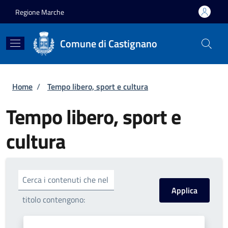
Salta al contenuto principale
Skip to footer content
Regione Marche
Comune di Castignano
Briciole di pane
Home
/
Tempo libero, sport e cultura
Tempo libero, sport e
cultura
Cerca i contenuti che nel
titolo contengono: