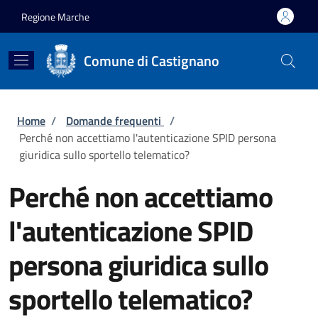
Salta al contenuto principale
Skip to footer content
Regione Marche
Comune di Castignano
Briciole di pane
Home
/
Domande frequenti
/
Perché non accettiamo l'autenticazione SPID persona
giuridica sullo sportello telematico?
Perché non accettiamo
l'autenticazione SPID
persona giuridica sullo
sportello telematico?