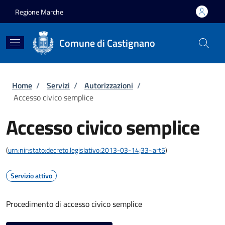
Salta al contenuto principale
Skip to footer content
Regione Marche
Comune di Castignano
Briciole di pane
Home
/
Servizi
/
Autorizzazioni
/
Accesso civico semplice
Accesso civico semplice
(
urn:nir:stato:decreto.legislativo:2013-03-14;33~art5
)
Servizio attivo
Procedimento di accesso civico semplice