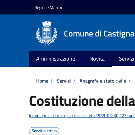
Salta al contenuto principale
Skip to footer content
Regione Marche
Comune di Castign
Amministrazione
Novità
Servizi
Briciole di pane
Home
/
Servizi
/
Anagrafe e stato civile
/
Costituzione della
(
urn:nir:presidente.repubblica:decreto:1989-05-30;223~ar
Servizio attivo