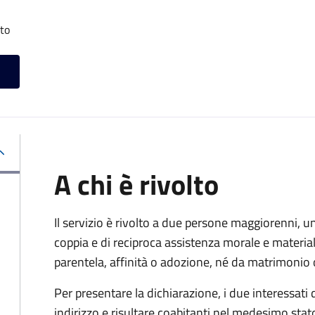
tto
A chi è rivolto
Il servizio è rivolto a due persone maggiorenni, un
coppia e di reciproca assistenza morale e materia
parentela, affinità o adozione, né da matrimonio 
Per presentare la dichiarazione, i due interessati
indirizzo e risultare coabitanti nel medesimo stato