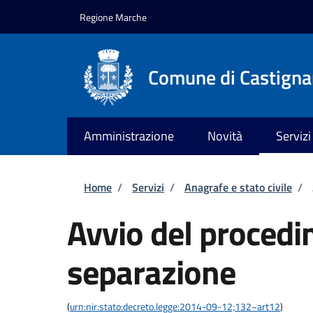
Salta al contenuto principale
Skip to footer content
Regione Marche
Comune di Castign
Amministrazione
Novità
Servizi
Briciole di pane
Home
/
Servizi
/
Anagrafe e stato civile
/
Avvio del procedi
separazione
(
urn:nir:stato:decreto.legge:2014-09-12;132~art12
)