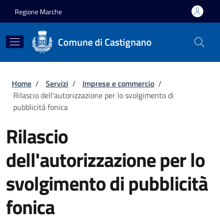
Salta al contenuto principale
Skip to footer content
Regione Marche
Comune di Castignano
Briciole di pane
Home
/
Servizi
/
Imprese e commercio
/
Rilascio dell'autorizzazione per lo svolgimento di
pubblicità fonica
Rilascio
dell'autorizzazione per lo
svolgimento di pubblicità
fonica