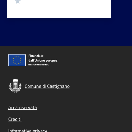
Valuta 1 stelle su 5
Comune di Castignano
Footer menu
Area riservata
Crediti
Informativa privacy